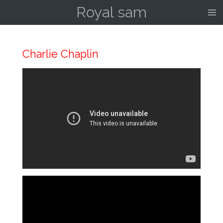
Royal sam
Ga
direct
naar
de
Charlie Chaplin
hoofdinhoud