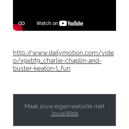
http://www.dailymotion.com/vide
o/x9xbf9_charlie-chaplin-and-
buster-keaton-l_fun
Maak jouw eigen website met
JouwWeb