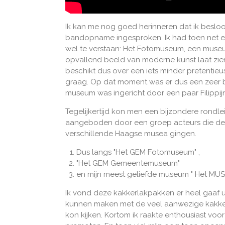
Ik kan me nog goed herinneren dat ik besloo
bandopname ingesproken. Ik had toen net
wel te verstaan: Het Fotomuseum, een museum w
opvallend beeld van moderne kunst laat zie
beschikt dus over een iets minder pretentie
graag. Op dat moment was er dus een zeer b
museum was ingericht door een paar Filippij
Tegelijkertijd kon men een bijzondere rondlei
aangeboden door een groep acteurs die dez
verschillende Haagse musea gingen.
Dus langs "Het GEM Fotomuseum" ,
"Het GEM Gemeentemuseum"
en mijn meest geliefde museum " Het MU
Ik vond deze kakkerlakpakken er heel gaaf uit
kunnen maken met de veel aanwezige kakker
kon kijken. Kortom ik raakte enthousiast vo