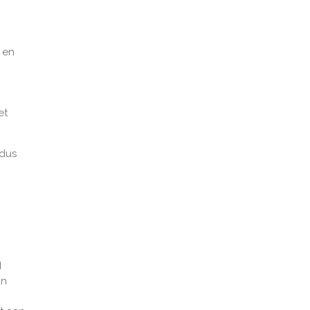
 en
et
 dus
d
an