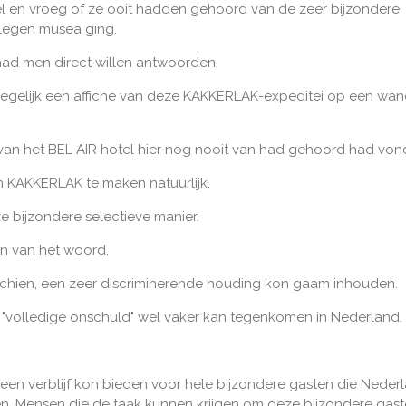
eel en vroeg of ze ooit hadden gehoord van de zeer bijzondere
elegen musea ging.
ad men direct willen antwoorden,
gelijk een affiche van deze KAKKERLAK-expeditei op een wa
n het BEL AIR hotel hier nog nooit van had gehoord had vond
 KAKKERLAK te maken natuurlijk.
e bijzondere selectieve manier.
en van het woord.
sschien, een zeer discriminerende houding kon gaam inhouden.
 "volledige onschuld" wel vaker kan tegenkomen in Nederland.
 een verblijf kon bieden voor hele bijzondere gasten die Neder
en. Mensen die de taak kunnen krijgen om deze bijzondere gast