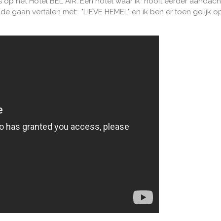
 op het Hotel BEL AIR. Een hotel waar ik nooit eerder aandach
de gaan vertalen met: "LIEVE HEMEL" en ik ben er toen gelijk o