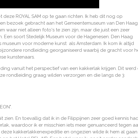
t deze ROYAL SAM op te gaan richten. Ik heb dit nog op
 een bezoek gebracht aan het Gemeentemuseum van Den Haag
aar niet alleen foto's te zien zijn, maar die juist een zeer
n. Een soort Stedelijk Museum voor de Hagenesen. Den Haag
us museum voor moderne kunst als Amsterdam. Ik kom ik altijd
ijzondere rondleiding georganiseerd waarbij de gracht voor h
nse kunstenaars.
ding vanuit het perspectief van een kakkerlak krijgen. Dit werd
e rondleiding graag wilden verzorgen en die langs de 3
SEON".
 zien. En toevallig dat ik in de Filippijnen zeer goed kennis ha
lak, waardoor ik er misschien iets meer genuanceerd tegen a
or deze kakkerlakkenexpeditie en ongezien wilde ik hem al gaan