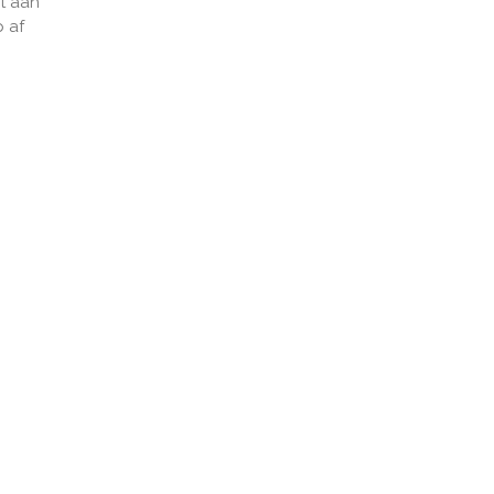
t aan
p af