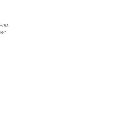
d
 was
een