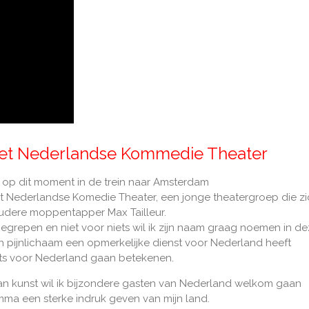
het Nederlandse Kommedie Theater
t op dit moment in de trein naar Amsterdam
et Nederlandse Komedie Theater, een jonge theatergroep die z
oudere moppentapper Max Tailleur.
 gegrepen en niet voor niets wil ik zijn naam graag noemen in d
n pijnlichaam een opmerkelijke dienst voor Nederland heeft
ets voor Nederland gaan betekenen.
n kunst wil ik bijzondere gasten van Nederland welkom gaan
mma een sterke indruk geven van mijn land.