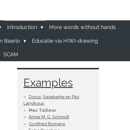
introduction
More words without hands
n Baarlo
Educatie via HIWI-drawing
SCAM
Examples
Dorus, Swiebertje en Pipi
Langkous
Max Tailleur
Annie M. G. Schmidt
Godfried Bomans