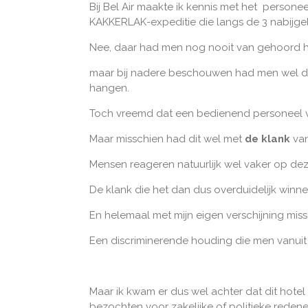
Bij Bel Air maakte ik kennis met het person
KAKKERLAK-expeditie die langs de 3 nabijg
Nee, daar had men nog nooit van gehoord h
maar bij nadere beschouwen had men wel de
hangen.
Toch vreemd dat een bedienend personeel va
Maar misschien had dit wel met
de klank
van
Mensen reageren natuurlijk wel vaker op dez
De klank die het dan dus overduidelijk winn
En helemaal met mijn eigen verschijning mi
Een discriminerende houding die men vanuit
Maar ik kwam er dus wel achter dat dit hotel
bezochten voor zakelijke of politieke reden