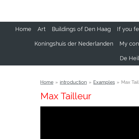
Ga
direct
naar
de
Home
Art
Buildings of Den Haag
If you fe
hoofdinhoud
Koningshuis der Nederlanden
My conv
De Heil
Home
»
introduction
»
Examples
»
Max Tail
Max Tailleur