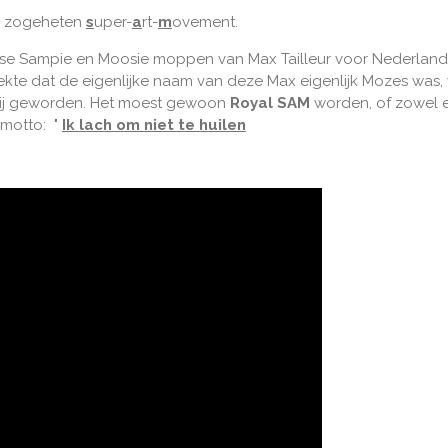
n zogeheten
s
uper-
a
rt-
m
ovement.
ndse Sampie en Moosie moppen van Max Tailleur voor Nederlan
kte dat de eigenlijke naam van deze Max eigenlijk Mozes was,
mij geworden. Het moest gewoon
Royal SAM
worden, of zowel 
smotto: "
Ik lach om niet te huilen