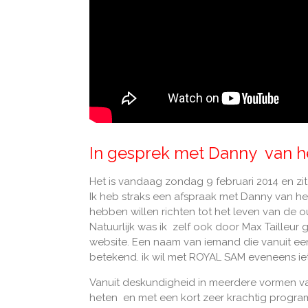
In gesprek met Danny van 
Het is vandaag zondag 9 februari 2014 en zi
Ik heb straks een afspraak met Danny van h
hebben willen richten tot het leven van de 
Natuurlijk was ik zelf ook door Max Tailleur
website. Een naam van iemand die vanuit ee
betekend. ik wil met ROYAL SAM eveneens i
Vanuit deskundigheid in meerdere vormen va
heten en met een kort zeer krachtig progra