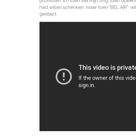
promoten. En toen viel mijn oog toen opeens
had willen schenken, maar toen "BEL AIR" wil
gestapt.