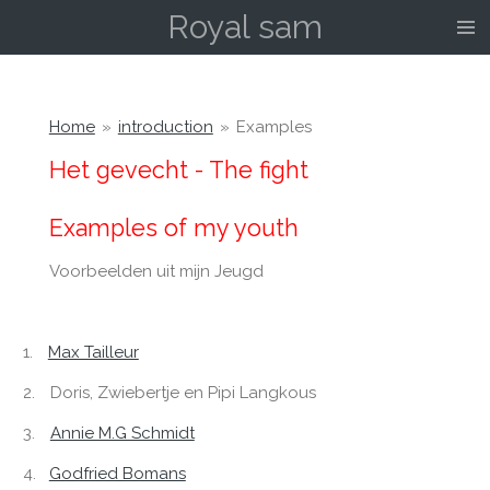
Royal sam
Ga
direct
naar
de
hoofdinhoud
Home
»
introduction
»
Examples
Het gevecht - The fight
Examples of my youth
Voorbeelden uit mijn Jeugd
1.
Max Tailleur
2.
Doris, Zwiebertje en Pipi Langkous
3.
Annie M.G Schmidt
4.
Godfried Bomans