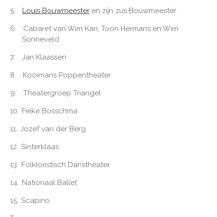
5.
Louis Bouwmeester
en zijn zus Bouwmeester
6.
Cabaret van Wim Kan, Toon Hermans en Wim
Sonneveld
7.
Jan Klaassen
8.
Kooimans Poppentheater
9.
Theatergroep Triangel
10.
Feike Bosschma
11.
Jozef van der Berg
12.
Sinterklaas
13.
Folkloristisch Danstheater
14.
Nationaal Ballet
15.
Scapino