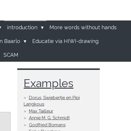
introduction
More words without hands
n Baarlo
Educatie via HIWI-drawing
SCAM
Examples
Dorus, Swiebertje en Pipi
Langkous
Max Tailleur
Annie M. G. Schmidt
Godfried Bomans