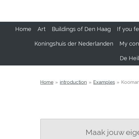
Ga
direct
naar
de
Home
Art
Buildings of Den Haag
If you fe
hoofdinhoud
Koningshuis der Nederlanden
My conv
De Heil
Home
»
introduction
»
Examples
»
Kooman
Maak jouw eig