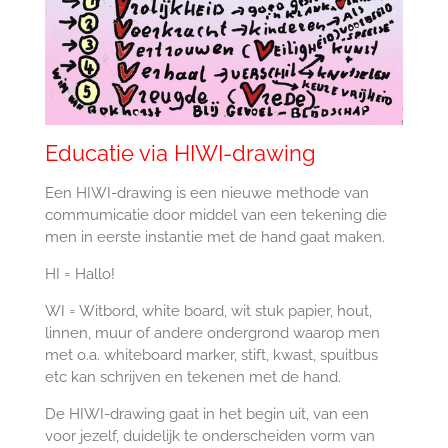
Educatie via HIWI-drawing
Een HIWI-drawing is een nieuwe methode van
commumicatie door middel van een tekening die
men in eerste instantie met de hand gaat maken.
HI = Hallo!
WI = Witbord, white board, wit stuk papier, hout,
linnen, muur of andere ondergrond waarop men
met o.a. whiteboard marker, stift, kwast, spuitbus
etc kan schrijven en tekenen met de hand.
De HIWI-drawing gaat in het begin uit, van een
voor jezelf, duidelijk te onderscheiden vorm van