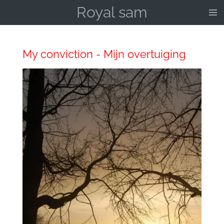
Royal sam
Ga
direct
naar
de
My conviction - Mijn overtuiging
hoofdinhoud