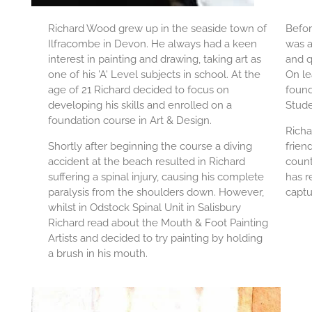
Richard Wood grew up in the seaside town of
Befor
Ilfracombe in Devon. He always had a keen
was a
interest in painting and drawing, taking art as
and q
one of his 'A' Level subjects in school. At the
On le
age of 21 Richard decided to focus on
found
developing his skills and enrolled on a
Stud
foundation course in Art & Design.
Richa
Shortly after beginning the course a diving
frien
accident at the beach resulted in Richard
count
suffering a spinal injury, causing his complete
has r
paralysis from the shoulders down. However,
captu
whilst in Odstock Spinal Unit in Salisbury
Richard read about the Mouth & Foot Painting
Artists and decided to try painting by holding
a brush in his mouth.