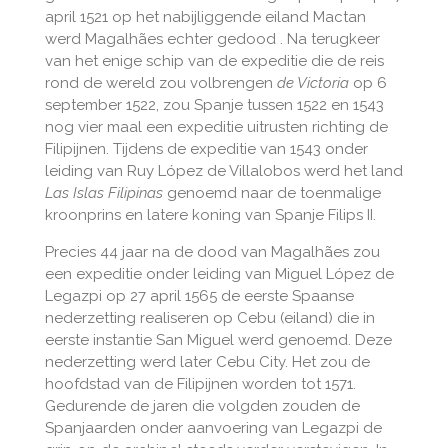
april 1521 op het nabijliggende eiland Mactan
werd Magalhães echter gedood . Na terugkeer
van het enige schip van de expeditie die de reis
rond de wereld zou volbrengen
de Victoria
op 6
september 1522, zou Spanje tussen 1522 en 1543
nog vier maal een expeditie uitrusten richting de
Filipijnen. Tijdens de expeditie van 1543 onder
leiding van Ruy López de Villalobos werd het land
Las Islas Filipinas
genoemd naar de toenmalige
kroonprins en latere koning van Spanje Filips II.
Precies 44 jaar na de dood van Magalhães zou
een expeditie onder leiding van Miguel López de
Legazpi op 27 april 1565 de eerste Spaanse
nederzetting realiseren op Cebu (eiland) die in
eerste instantie San Miguel werd genoemd. Deze
nederzetting werd later Cebu City. Het zou de
hoofdstad van de Filipijnen worden tot 1571.
Gedurende de jaren die volgden zouden de
Spanjaarden onder aanvoering van Legazpi de