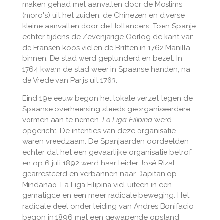
maken gehad met aanvallen door de Moslims
(moro's) uit het zuiden, de Chinezen en diverse
kleine aanvallen door de Hollanders. Toen Spanje
echter tijdens de
Zevenjarige Oorlog
de kant van
de Fransen koos vielen de Britten in 1762 Manilla
binnen. De stad werd geplunderd en bezet. In
1764 kwam de stad weer in Spaanse handen, na
de Vrede van Parijs uit 1763.
Eind 19e eeuw begon het lokale verzet tegen de
Spaanse overheersing steeds georganiseerdere
vormen aan te nemen.
La Liga Filipina
werd
opgericht. De intenties van deze organisatie
waren vreedzaam. De Spanjaarden oordeelden
echter dat het een gevaarlijke organisatie betrof
en op 6 juli 1892 werd haar leider José Rizal
gearresteerd en verbannen naar Dapitan op
Mindanao. La Liga Filipina viel uiteen in een
gematigde en een meer radicale beweging. Het
radicale deel onder leiding van
Andres Bonifacio
begon in 1896 met een gewapende opstand