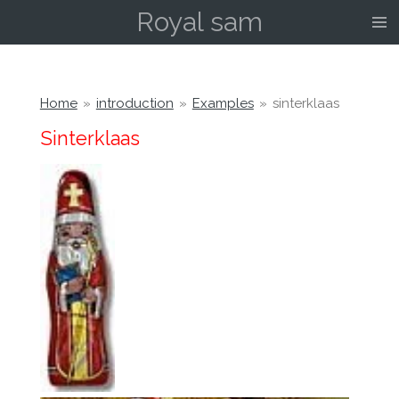
Royal sam
Ga
direct
naar
de
hoofdinhoud
Home
»
introduction
»
Examples
»
sinterklaas
Sinterklaas